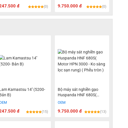
lọc sạn rung) ( Phễu tròn )
247.500 đ
9.750.000 đ
(0)
(0)
Lam Kamastsu 14'' (5200-
Bộ máy sát nghiền gạo
Bản B)
Huspanda HNF 680S(
Motor HPN 3000 - Ko sàng
OEM
OEM
lọc sạn rung) ( Phễu tròn )
247.500 đ
9.750.000 đ
(15)
(13)