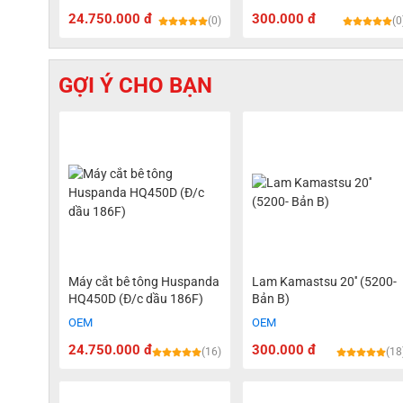
24.750.000 đ
300.000 đ
(0)
(0
GỢI Ý CHO BẠN
Máy cắt bê tông Huspanda
Lam Kamastsu 20'' (5200-
HQ450D (Đ/c dầu 186F)
Bản B)
OEM
OEM
24.750.000 đ
300.000 đ
(16)
(18