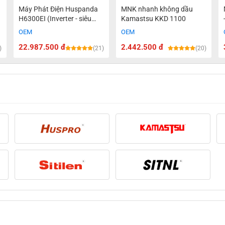
a
Máy Phát Điện Huspanda
MNK nhanh không dầu
H6300EI (Inverter - siêu
Kamastsu KKD 1100
cách âm) (5.9KW - Khởi
OEM
OEM
động điện)
22.987.500 đ
2.442.500 đ
)
(21)
(20)