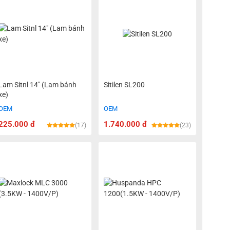
Lam Sitnl 14" (Lam bánh
Sitilen SL200
xe)
OEM
OEM
225.000 đ
1.740.000 đ
(17)
(23)