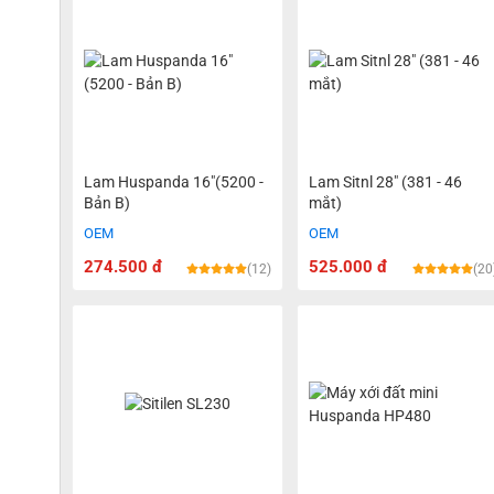
Lam Huspanda 16"(5200 -
Lam Sitnl 28" (381 - 46
Bản B)
mắt)
OEM
OEM
274.500 đ
525.000 đ
(12)
(20