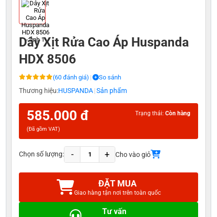
Dây Xịt Rửa Cao Áp Huspanda
HDX 8506
(60 đánh giá)
|
So sánh
Thương hiệu:
HUSPANDA
|
Sản phẩm
585.000 đ
Trạng thái:
Còn hàng
(Đã gồm VAT)
-
+
Chọn số lượng:
Cho vào giỏ
ĐẶT MUA
Giao hàng tận nơi trên toàn quốc
Tư vấn